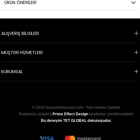
ÜRÜN ÖNERILERI
ALIŞVERİŞ BİLGİLERİ
MÜŞTERİ HİZMETLERİ
KURUMSAL
E-BÜLTEN KAYIT
© 2026 busrasahinluxury.com– Tüm Hakları Saklıdır
Reklamlar yönetimi
Prime Effect Design
tarafından yürütülmektedir.
Bu deneyim TET GLOBAL dokunuşudur.