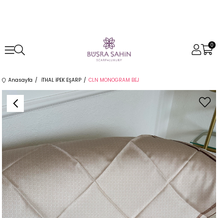
0
Anasayfa
İTHAL İPEK EŞARP
CLN MONOGRAM BEJ