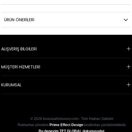
ÜRÜN ÖNERILERI
ALIŞVERİŞ BİLGİLERİ
MÜŞTERİ HİZMETLERİ
KURUMSAL
E-BÜLTEN KAYIT
© 2026 busrasahinluxury.com– Tüm Hakları Saklıdır
Reklamlar yönetimi
Prime Effect Design
tarafından yürütülmektedir.
Bu deneyim TET GLOBAL dokunuşudur.